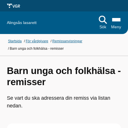
Alingsås lasarett
Sök
Meny
Startsida
/
För vårdgivare
/
Remissanvisningar
/
Barn unga och folkhälsa - remisser
Barn unga och folkhälsa -
remisser
Se vart du ska adressera din remiss via listan
nedan.