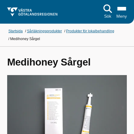
Sök
Meny
Startsida
/
Sårläkningsprodukter
/
Produkter för lokalbehandling
/
Medihoney Sårgel
Medihoney Sårgel