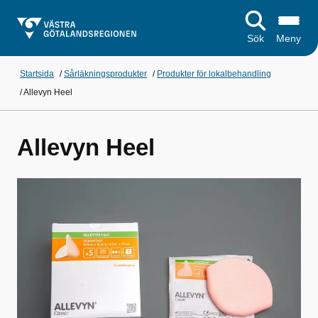
Sök
Meny
Startsida
/
Sårläkningsprodukter
/
Produkter för lokalbehandling
/
Allevyn Heel
Allevyn Heel