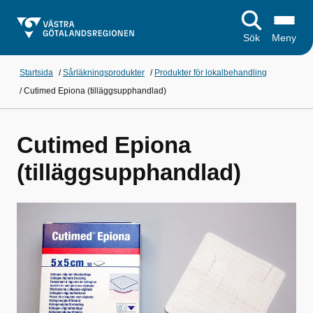
Sök
Meny
Startsida
/
Sårläkningsprodukter
/
Produkter för lokalbehandling
/
Cutimed Epiona (tilläggsupphandlad)
Cutimed Epiona
(tilläggsupphandlad)