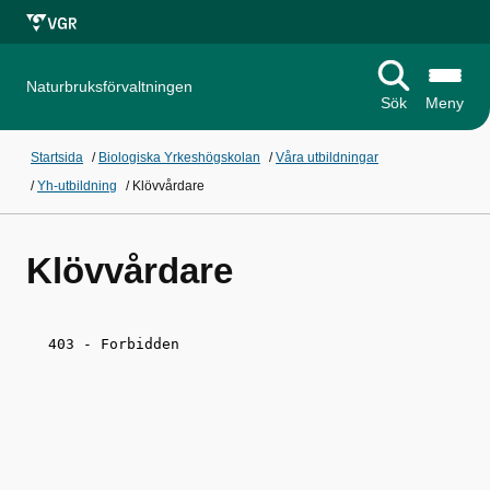
Naturbruksförvaltningen
Sök
Meny
Startsida
/
Biologiska Yrkeshögskolan
/
Våra utbildningar
/
Yh-utbildning
/
Klövvårdare
Klövvårdare