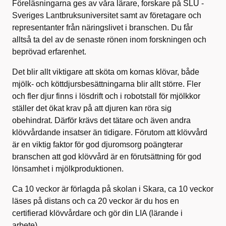
Föreläsningarna ges av våra lärare, forskare på SLU -
Sveriges Lantbruksuniversitet samt av företagare och
representanter från näringslivet i branschen. Du får
alltså ta del av de senaste rönen inom forskningen och
beprövad erfarenhet.
Det blir allt viktigare att sköta om kornas klövar, både
mjölk- och köttdjursbesättningarna blir allt större. Fler
och fler djur finns i lösdrift och i robotstall för mjölkkor
ställer det ökat krav på att djuren kan röra sig
obehindrat. Därför krävs det tätare och även andra
klövvårdande insatser än tidigare. Förutom att klövvård
är en viktig faktor för god djuromsorg poängterar
branschen att god klövvård är en förutsättning för god
lönsamhet i mjölkproduktionen.
Ca 10 veckor är förlagda på skolan i Skara, ca 10 veckor
läses på distans och ca 20 veckor är du hos en
certifierad klövvårdare och gör din LIA (lärande i
arbete).