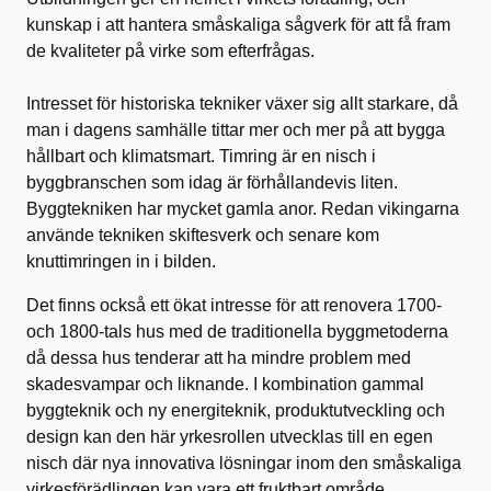
kunskap i att hantera småskaliga sågverk för att få fram
de kvaliteter på virke som efterfrågas.
Intresset för historiska tekniker växer sig allt starkare, då
man i dagens samhälle tittar mer och mer på att bygga
hållbart och klimatsmart. Timring är en nisch i
byggbranschen som idag är förhållandevis liten.
Byggtekniken har mycket gamla anor. Redan vikingarna
använde tekniken skiftesverk och senare kom
knuttimringen in i bilden.
Det finns också ett ökat intresse för att renovera 1700-
och 1800-tals hus med de traditionella byggmetoderna
då dessa hus tenderar att ha mindre problem med
skadesvampar och liknande. I kombination gammal
byggteknik och ny energiteknik, produktutveckling och
design kan den här yrkesrollen utvecklas till en egen
nisch där nya innovativa lösningar inom den småskaliga
virkesförädlingen kan vara ett fruktbart område.