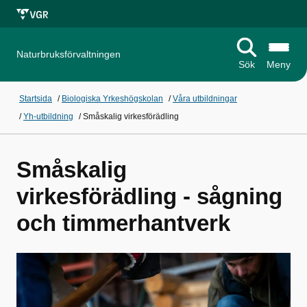
Naturbruksförvaltningen
Sök
Meny
Startsida
/
Biologiska Yrkeshögskolan
/
Våra utbildningar
/
Yh-utbildning
/
Småskalig virkesförädling
Småskalig
virkesförädling - sågning
och timmerhantverk