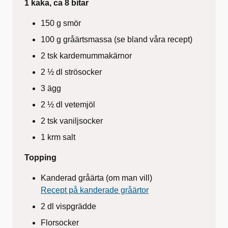
1 kaka, ca 8 bitar
150 g smör
100 g gråärtsmassa (se bland våra recept)
2 tsk kardemummakärnor
2 ½ dl strösocker
3 ägg
2 ½ dl vetemjöl
2 tsk vaniljsocker
1 krm salt
Topping
Kanderad gråärta (om man vill)
Recept på kanderade gråärtor
2 dl vispgrädde
Florsocker