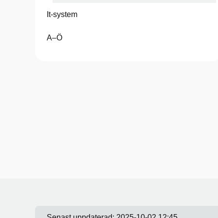
It-system
A–Ö
Senast uppdaterad:
2025-10-02 12:45