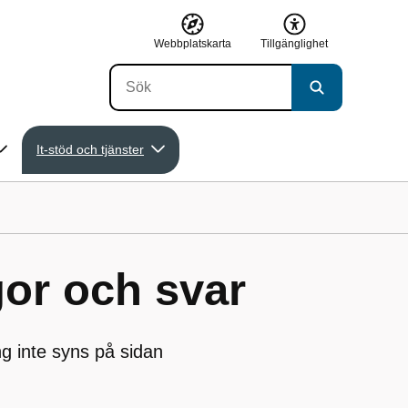
Webbplatskarta
Tillgänglighet
It-stöd och tjänster
gor och svar
ng inte syns på sidan