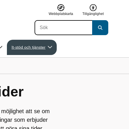
Webbplatskarta
Tillgänglighet
It-stöd och tjänster
ider
 möjlighet att se om
ningar som erbjuder
tt göra sina tider