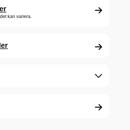
er
udet kan variera.
der