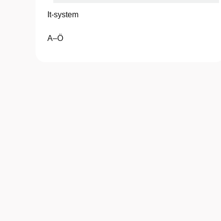
It-system
A–Ö