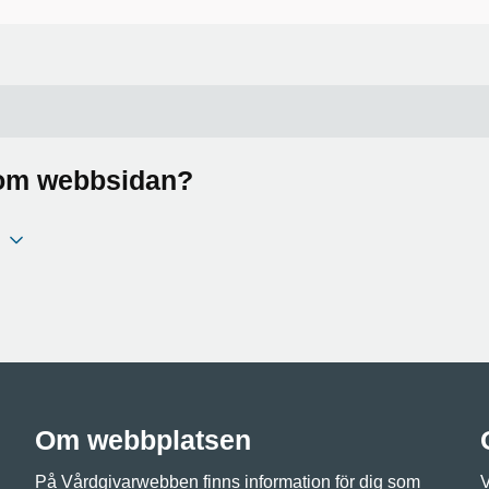
a om webbsidan?
Om webbplatsen
På Vårdgivarwebben finns information för dig som
V