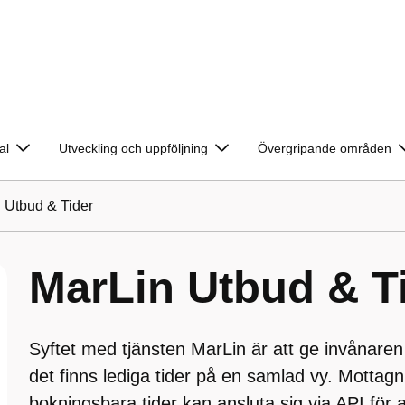
al
Utveckling och uppföljning
Övergripande områden
 Utbud & Tider
MarLin Utbud & T
Syftet med tjänsten MarLin är att ge invånaren
det finns lediga tider på en samlad vy. Mottag
bokningsbara tider kan ansluta sig via API för a