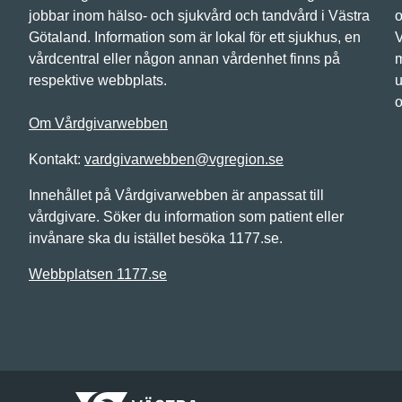
jobbar inom hälso- och sjukvård och tandvård i Västra
o
Götaland. Information som är lokal för ett sjukhus, en
V
vårdcentral eller någon annan vårdenhet finns på
m
respektive webbplats.
u
o
Om Vårdgivarwebben
Kontakt:
vardgivarwebben@vgregion.se
Innehållet på Vårdgivarwebben är anpassat till
vårdgivare. Söker du information som patient eller
invånare ska du istället besöka 1177.se.
Webbplatsen 1177.se