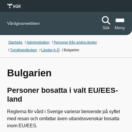
Vårdgivarwebben
Sök
Meny
Startsida
/
Administration
/
Personer från andra länder
/
Turisthandboken
/
Länder A-Ö
/
Bulgarien
Bulgarien
Personer bosatta i valt EU/EES-
land
Reglerna för vård i Sverige varierar beroende på syftet
med resan och omfattar även utlandssvenskar bosatta
inom EU/EES.