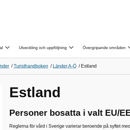
al
Utveckling och uppföljning
Övergripande områden
änder
/
Turisthandboken
/
Länder A-Ö
/
Estland
Estland
Personer bosatta i valt EU/E
Reglerna för vård i Sverige varierar beroende på syftet me