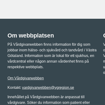
Om webbplatsen
På Vårdgivarwebben finns information för dig som
V
jobbar inom hälso- och sjukvård och tandvård i Västra
o
Götaland. Information som är lokal för ett sjukhus, en
V
vårdcentral eller någon annan vårdenhet finns på
m
respektive webbplats.
u
o
Om Vårdgivarwebben
Kontakt:
vardgivarwebben@vgregion.se
Innehållet på Vårdgivarwebben är anpassat till
vårdgivare. Söker du information som patient eller