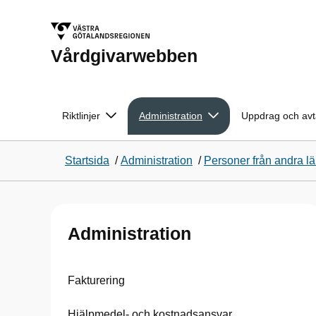
Vårdgivarwebben
Riktlinjer
Administration
Uppdrag och avt
Startsida
/
Administration
/
Personer från andra l
Administration
Fakturering
Hjälpmedel- och kostnadsansvar