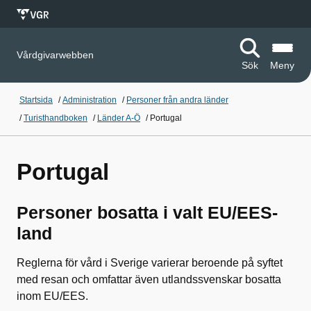
Vårdgivarwebben
Sök
Meny
Startsida
/
Administration
/
Personer från andra länder
/
Turisthandboken
/
Länder A-Ö
/
Portugal
Portugal
Personer bosatta i valt EU/EES-
land
Reglerna för vård i Sverige varierar beroende på syftet
med resan och omfattar även utlandssvenskar bosatta
inom EU/EES.