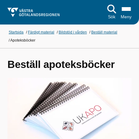
Sök
Meny
Startsida
/
Färdigt material
/
Bildstöd i vården
/
Beställ material
/
Apoteksböcker
Beställ apoteksböcker