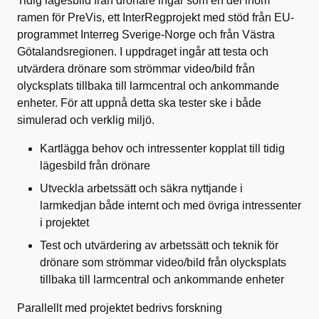
Tidig lägesbild från drönare ingår som en del inom
ramen för PreVis, ett
InterRegprojekt
med stöd från EU-
programmet
Interreg
Sverige-Norge och från Västra
Götalandsregionen. I uppdraget ingår att testa och
utvärdera
drönare som strömmar video/bild från
olycksplats tillbaka till larmcentral och ankommande
enheter. För att uppnå detta ska tester ske i både
simulerad och verklig miljö.
Kartlägga behov och intressenter kopplat till tidig
lägesbild från drönare
Utveckla arbetssätt och säkra nyttjande i
larmkedjan både internt och med övriga intressenter
i projektet
Test och utvärdering av arbetssätt och teknik för
drönare som strömmar video/bild från olycksplats
tillbaka till larmcentral och ankommande enheter
Parallellt med projektet bedrivs forskning