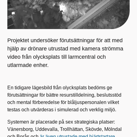
Projektet undersöker förutsättningar för att med
hjälp av drönare utrustad med kamera strömma
video från olycksplats till larmcentral och
utlarmade enher.
En tidigare lägesbild från olycksplats bedöms ge
förutsättningar för bättre resurstilldelning, beslutsstöd
och mental förberedelse för blåljuspersonalen vilket
testas
och utvärderas i simulerad och verklig miljö.
Systemen är placerade på sex strategiska platser:
Vänersborg, Uddevalla, Trollhättan, Skövde, Mölndal
och Borås och
är även utrustade med hjärtstartare.