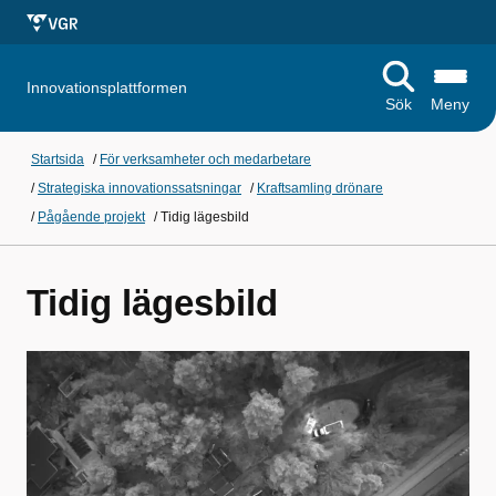
Innovationsplattformen
Sök
Meny
Startsida
/
För verksamheter och medarbetare
/
Strategiska innovationssatsningar
/
Kraftsamling drönare
/
Pågående projekt
/
Tidig lägesbild
Tidig lägesbild