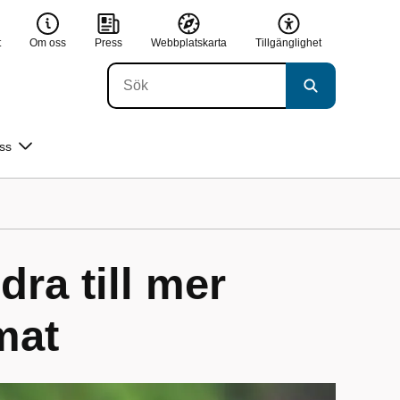
t
Om oss
Press
Webbplatskarta
Tillgänglighet
ss
ra till mer
mat