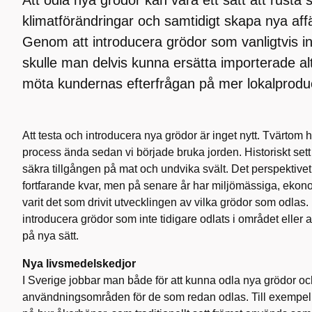
klimatförändringar och samtidigt skapa nya aff
Genom att introducera grödor som vanligtvis int
skulle man delvis kunna ersätta importerade al
möta kundernas efterfrågan på mer lokalprodu
Att testa och introducera nya grödor är inget nytt. Tvärtom h
process ända sedan vi började bruka jorden. Historiskt sett 
säkra tillgången på mat och undvika svält. Det perspektivet
fortfarande kvar, men på senare år har miljömässiga, ekon
varit det som drivit utvecklingen av vilka grödor som odlas. E
introducera grödor som inte tidigare odlats i området eller 
på nya sätt.
Nya livsmedelskedjor
I Sverige jobbar man både för att kunna odla nya grödor oc
användningsområden för de som redan odlas. Till exempel dr