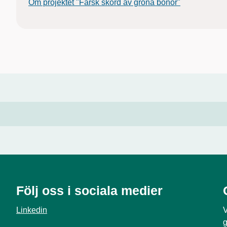
Om projektet "Färsk skörd av gröna bönor"
Följ oss i sociala medier
Linkedin
V
g