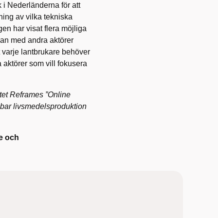
 i Nederländerna för att
ning av vilka tekniska
en har visat flera möjliga
kan med andra aktörer
 varje lantbrukare behöver
a aktörer som vill fokusera
ktet Reframes ”Online
llbar livsmedelsproduktion
re och