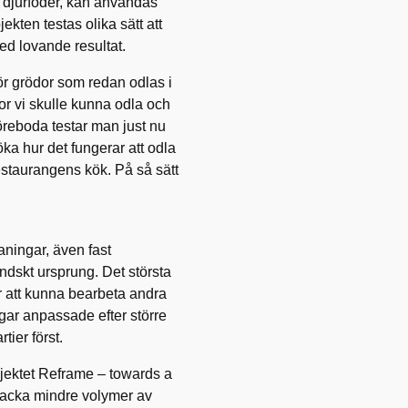
m djurfoder, kan användas
ekten testas olika sätt att
ed lovande resultat.
för grödor som redan odlas i
dor vi skulle kunna odla och
reboda testar man just nu
ka hur det fungerar att odla
restaurangens kök. På så sätt
maningar, även fast
dskt ursprung. Det största
r att kunna bearbeta andra
gar anpassade efter större
tier först.
rojektet Reframe – towards a
 packa mindre volymer av