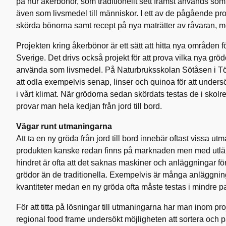
på hur åkerbönor, som traditionellt sett främst används so
även som livsmedel till människor. I ett av de pågående proj
skörda bönorna samt recept på nya maträtter av råvaran, m
Projekten kring åkerbönor är ett sätt att hitta nya områden 
Sverige. Det drivs också projekt för att prova vilka nya grö
använda som livsmedel. På Naturbruksskolan Sötåsen i Tö
att odla exempelvis senap, linser och quinoa för att undersö
i vårt klimat. När grödorna sedan skördats testas de i skol
provar man hela kedjan från jord till bord.
Vägar runt utmaningarna
Att ta en ny gröda från jord till bord innebär oftast vissa ut
produkten kanske redan finns på marknaden men med utlän
hindret är ofta att det saknas maskiner och anläggningar fö
grödor än de traditionella. Exempelvis är många anläggnin
kvantiteter medan en ny gröda ofta måste testas i mindre par
För att titta på lösningar till utmaningarna har man inom p
regional food frame undersökt möjligheten att sortera och