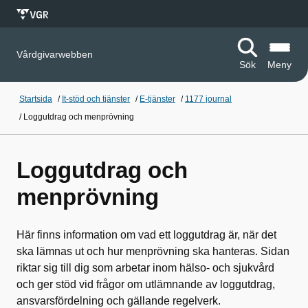
Vårdgivarwebben
Sök
Meny
Startsida
/
It-stöd och tjänster
/
E-tjänster
/
1177 journal
/
Loggutdrag och menprövning
Loggutdrag och
menprövning
Här finns information om vad ett loggutdrag är, när det
ska lämnas ut och hur menprövning ska hanteras. Sidan
riktar sig till dig som arbetar inom hälso- och sjukvård
och ger stöd vid frågor om utlämnande av loggutdrag,
ansvarsfördelning och gällande regelverk.