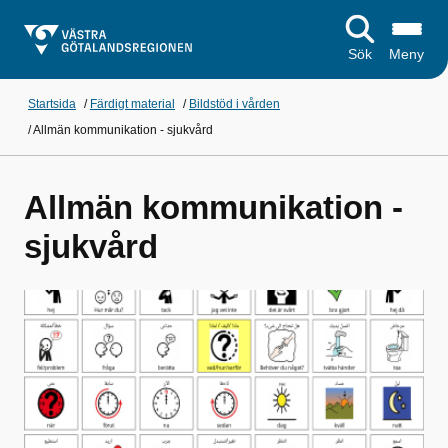
Sök
Meny
Startsida
/
Färdigt material
/
Bildstöd i vården
/
Allmän kommunikation - sjukvård
Allmän kommunikation -
sjukvård