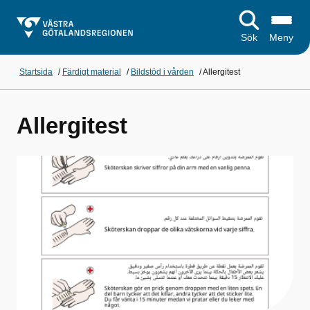
Sök
Meny
Startsida
/
Färdigt material
/
Bildstöd i vården
/
Allergitest
Allergitest