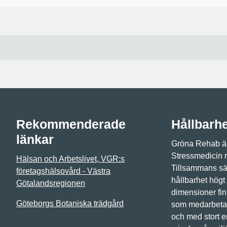
Rekommenderade
Hållbarh
länkar
Gröna Rehab är
Stressmedicin 
Hälsan och Arbetslivet, VGR:s
Tillsammans sät
företagshälsovård - Västra
hållbarhet högt
Götalandsregionen
dimensioner fin
Göteborgs Botaniska trädgård
som medarbetar
och med stort 