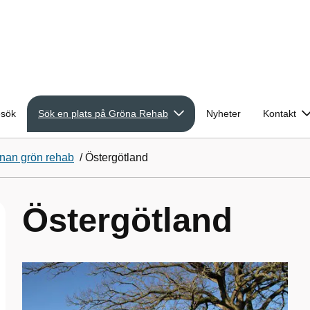
esök
Sök en plats på Gröna Rehab
Nyheter
Kontakt
nan grön rehab
/
Östergötland
Östergötland