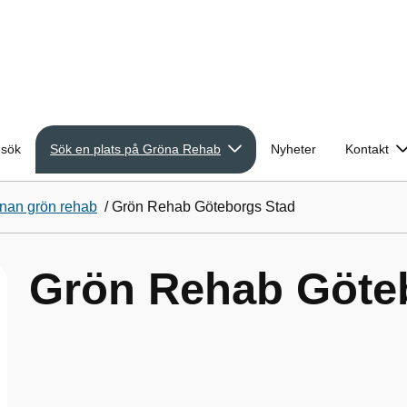
esök
Sök en plats på Gröna Rehab
Nyheter
Kontakt
nan grön rehab
/
Grön Rehab Göteborgs Stad
Grön Rehab Göte