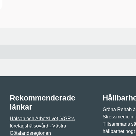
Rekommenderade
Hållbarh
länkar
Gröna Rehab är
Stressmedicin 
Hälsan och Arbetslivet, VGR:s
Tillsammans sät
företagshälsovård - Västra
hållbarhet högt
Götalandsregionen