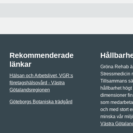
Rekommenderade
Hållbarh
länkar
Gröna Rehab är
Stressmedicin 
Hälsan och Arbetslivet, VGR:s
Tillsammans sät
företagshälsovård - Västra
hållbarhet högt
Götalandsregionen
dimensioner fin
Göteborgs Botaniska trädgård
som medarbetar
och med stort 
minska vår milj
Västra Götalan