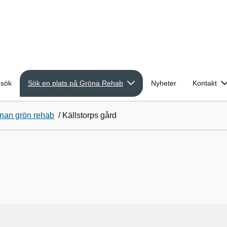
esök
Sök en plats på Gröna Rehab
Nyheter
Kontakt
nan grön rehab
/
Källstorps gård