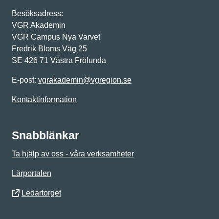
Besöksadress:
VGR Akademin
VGR Campus Nya Varvet
Fredrik Bloms Väg 25
SE 426 71 Västra Frölunda
E-post:
vgrakademin@vgregion.se
Kontaktinformation
Snabblänkar
Ta hjälp av oss - våra verksamheter
Lärportalen
Ledartorget