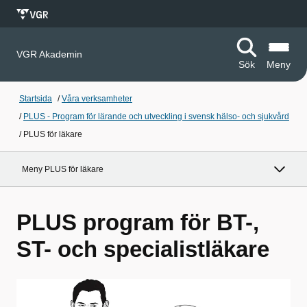
VGR Akademin
Sök
Meny
Startsida
/
Våra verksamheter
/
PLUS - Program för lärande och utveckling i svensk hälso- och sjukvård
/
PLUS för läkare
Meny PLUS för läkare
PLUS program för BT-,
ST- och specialistläkare