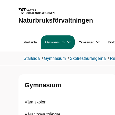
Naturbruksförvaltningen
Startsida
Gymnasium
Yrkesvux
Biol
Startsida
/
Gymnasium
/
Skolrestaurangerna
/
Re
Gymnasium
Våra skolor
Våra yrkesutgångar