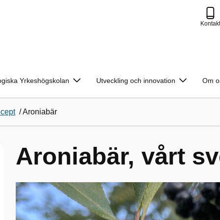
Kontak
ogiska Yrkeshögskolan
Utveckling och innovation
Om o
cept
/
Aroniabär
Aroniabär, vårt s