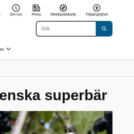
t
Om oss
Press
Webbplatskarta
Tillgänglighet
ss
venska superbär