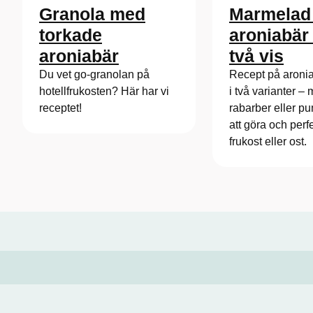
Granola med
Marmelad
torkade
aroniabär 
aroniabär
två vis
Du vet go-granolan på
Recept på aron
hotellfrukosten? Här har vi
i två varianter –
receptet!
rabarber eller p
att göra och perfek
frukost eller ost.