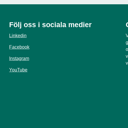
Följ oss i sociala medier
Linkedin
V
g
Facebook
o
v
Instagram
v
YouTube