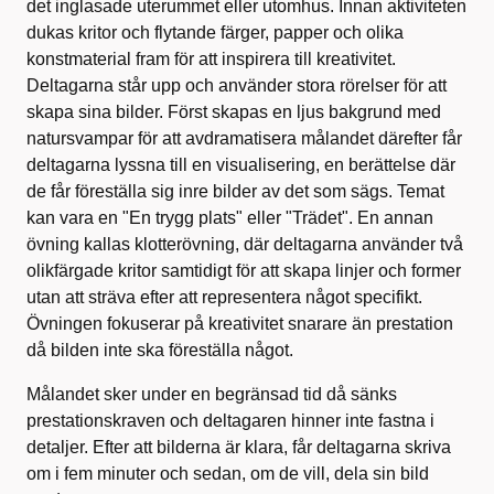
det inglasade uterummet eller utomhus. Innan aktiviteten
dukas kritor och flytande färger, papper och olika
konstmaterial fram för att inspirera till kreativitet.
Deltagarna står upp och använder stora rörelser för att
skapa sina bilder. Först skapas en ljus bakgrund med
natursvampar för att avdramatisera målandet därefter får
deltagarna lyssna till en visualisering, en berättelse där
de får föreställa sig inre bilder av det som sägs. Temat
kan vara en "En trygg plats" eller "Trädet". En annan
övning kallas klotterövning, där deltagarna använder två
olikfärgade kritor samtidigt för att skapa linjer och former
utan att sträva efter att representera något specifikt.
Övningen fokuserar på kreativitet snarare än prestation
då bilden inte ska föreställa något.
Målandet sker under en begränsad tid då sänks
prestationskraven och deltagaren hinner inte fastna i
detaljer. Efter att bilderna är klara, får deltagarna skriva
om i fem minuter och sedan, om de vill, dela sin bild