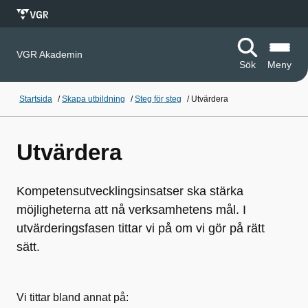
VGR Akademin
Sök
Meny
Startsida
/
Skapa utbildning
/
Steg för steg
/
Utvärdera
Utvärdera
Kompetensutvecklingsinsatser ska stärka
möjligheterna att nå verksamhetens mål. I
utvärderingsfasen tittar vi på om vi gör på rätt
sätt.
Vi tittar bland annat på: