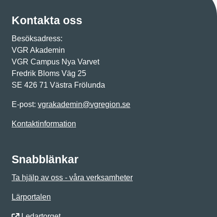
Kontakta oss
Besöksadress:
VGR Akademin
VGR Campus Nya Varvet
Fredrik Bloms Väg 25
SE 426 71 Västra Frölunda
E-post:
vgrakademin@vgregion.se
Kontaktinformation
Snabblänkar
Ta hjälp av oss - våra verksamheter
Lärportalen
Ledartorget