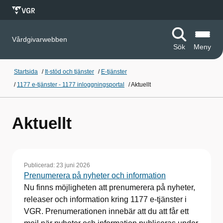
Vårdgivarwebben
Sök
Meny
Startsida
/
It-stöd och tjänster
/
E-tjänster
/
1177 e-tjänster - 1177 inloggningsportal
/
Aktuellt
Aktuellt
Publicerad:
23 juni 2026
Prenumerera på nyheter och information
Nu finns möjligheten att prenumerera på nyheter,
releaser och information kring 1177 e-tjänster i
VGR. Prenumerationen innebär att du att får ett