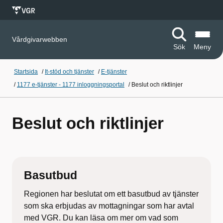
Vårdgivarwebben
Sök
Meny
Startsida
/
It-stöd och tjänster
/
E-tjänster
/
1177 e-tjänster - 1177 inloggningsportal
/
Beslut och riktlinjer
Beslut och riktlinjer
Basutbud
Regionen har beslutat om ett basutbud av tjänster
som ska erbjudas av mottagningar som har avtal
med VGR. Du kan läsa om mer om vad som