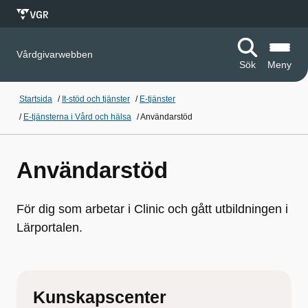
Vårdgivarwebben
Sök
Meny
Startsida
/
It-stöd och tjänster
/
E-tjänster
/
E-tjänsterna i Vård och hälsa
/
Användarstöd
Användarstöd
För dig som arbetar i Clinic och gått utbildningen i
Lärportalen.
Kunskapscenter