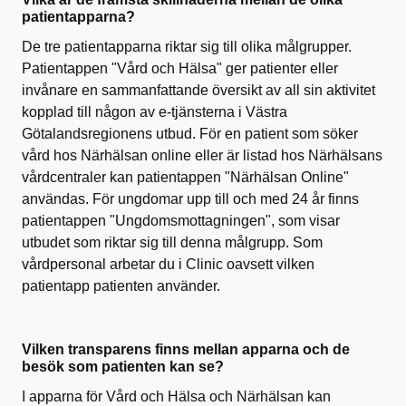
patientapparna?
De tre
patientapparna
riktar sig till olika målgrupper.
Patientappen
"Vård och Hälsa" ger patienter eller
invånare en sammanfattande översikt av all sin aktivitet
kopplad till någon av e-tjänsterna i Västra
Götalandsregionens utbud. För en patient som söker
vård hos
Närhälsan
online eller är listad hos
Närhälsans
vårdcentraler kan
patientappen
"
Närhälsan
Online"
användas. För ungdomar upp till och med 24 år finns
patientappen
"Ungdomsmottagningen", som visar
utbudet som riktar sig till denna målgrupp. Som
vårdpersonal arbetar du i
Clinic
oavsett vilken
patientapp
patienten använder.
Vilken transparens finns mellan apparna och de
besök som patienten kan se?
I
apparna
för Vård och Hälsa och
Närhälsan
kan