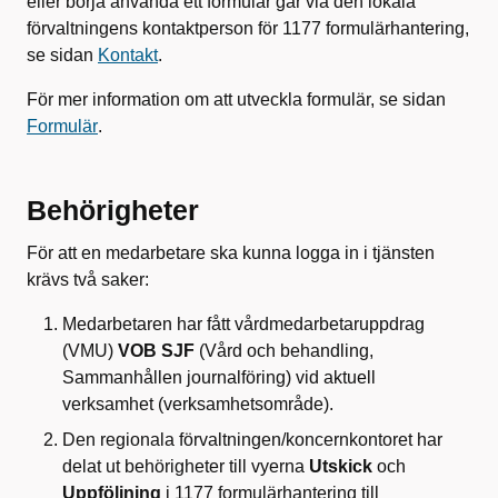
eller börja använda ett formulär går via den lokala
förvaltningens kontaktperson för 1177 formulärhantering,
se sidan
Kontakt
.
För mer information om att utveckla formulär, se sidan
Formulär
.
Behörigheter
För att en medarbetare ska kunna logga in i tjänsten
krävs två saker:
Medarbetaren har fått vårdmedarbetaruppdrag
(VMU)
VOB SJF
(Vård och behandling,
Sammanhållen journalföring) vid aktuell
verksamhet (verksamhetsområde).
Den regionala förvaltningen/koncernkontoret har
delat ut behörigheter till vyerna
Utskick
och
Uppföljning
i 1177 formulärhantering till