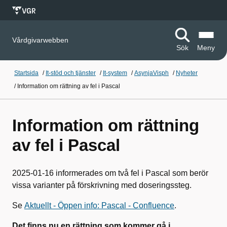
Vårdgivarwebben
Sök
Meny
Startsida
/
It-stöd och tjänster
/
It-system
/
AsynjaVisph
/
Nyheter
/
Information om rättning av fel i Pascal
Information om rättning
av fel i Pascal
2025-01-16 informerades om två fel i Pascal som berör
vissa varianter på förskrivning med doseringssteg.
Se
Aktuellt - Öppen info: Pascal - Confluence
.
Det finns nu en rättning som kommer gå i