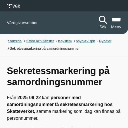
Vårdgivarwebben
Sök
Meny
Startsida
/
It-stöd och tjänster
/
It-system
/
AsynjaVisph
/
Nyheter
/
Sekretessmarkering på samordningsnummer
Sekretessmarkering på
samordningsnummer
Från
2025-09-22
kan
personer med
samordningsnummer få sekretessmarkering hos
Skatteverket,
samma markering som idag kan finnas på
personnummer.