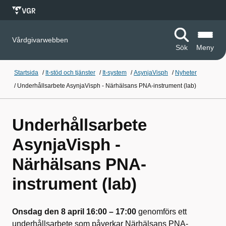
Vårdgivarwebben
Sök
Meny
Startsida
/
It-stöd och tjänster
/
It-system
/
AsynjaVisph
/
Nyheter
/
Underhållsarbete AsynjaVisph - Närhälsans PNA-instrument (lab)
Underhållsarbete
AsynjaVisph -
Närhälsans PNA-
instrument (lab)
Onsdag den 8 april 16:00 – 17:00
genomförs ett
underhållsarbete som påverkar Närhälsans PNA-