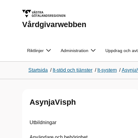
Vårdgivarwebben
Riktlinjer
Administration
Uppdrag och avt
Startsida
/
It-stöd och tjänster
/
It-system
/
Asynja
AsynjaVisph
Utbildningar
Användare och behörighet