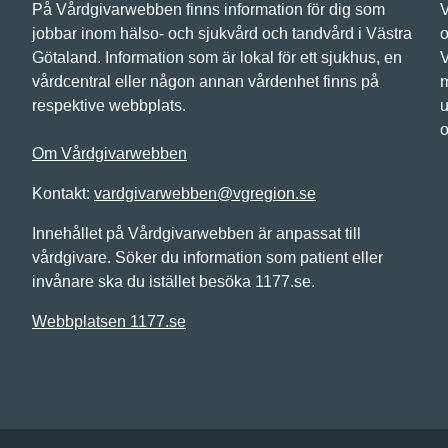
På Vårdgivarwebben finns information för dig som
V
jobbar inom hälso- och sjukvård och tandvård i Västra
o
Götaland. Information som är lokal för ett sjukhus, en
V
vårdcentral eller någon annan vårdenhet finns på
m
respektive webbplats.
u
o
Om Vårdgivarwebben
Kontakt:
vardgivarwebben@vgregion.se
Innehållet på Vårdgivarwebben är anpassat till
vårdgivare. Söker du information som patient eller
invånare ska du istället besöka 1177.se.
Webbplatsen 1177.se