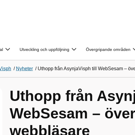
al
Utveckling och uppföljning
Övergripande områden
Visph
/
Nyheter
/
Uthopp från AsynjaVisph till WebSesam – öve
Uthopp från Asynj
WebSesam – överg
webbläsare