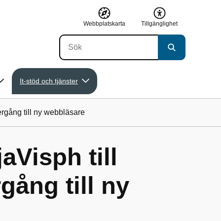
Webbplatskarta
Tillgänglighet
It-stöd och tjänster
rgång till ny webbläsare
aVisph till
ång till ny