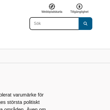
Webbplatskarta
Tillgänglighet
blerat varumärke för
s största politiskt
lika områden. Även om