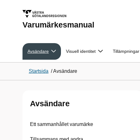
Varumärkesmanual
Avsändare
Visuell identitet
Tillämpningar
Startsida
/
Avsändare
Avsändare
Ett sammanhållet varumärke
Tillsammans med andra