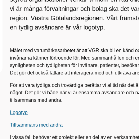
vi är många förvaltningar och bolag ska det vara
region: Västra Götalandsregionen. Vårt främsta
en tydlig avsändare är vår logotyp.
Målet med varumärkesarbetet är att VGR ska bli en känd oc
invånarna känner förtroende för. Med sammanhållen och e
synligheten och tydligheten för invånare, patienter, besök
Det gör det också lättare att interagera med och utkräva ans
För att vara tydliga och trovärdiga berättar vi alltid när d
något. Det gör vi både när vi är ensamma avsändare och n
tillsammans med andra.
Logotyp
Tillsammans med andra
I vissa fall behöver ett projekt eller en del av en verksa