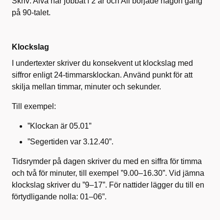
Skriv: Alva har jobbat i 2 år och Ali började någon gång
på 90-talet.
Klockslag
I undertexter skriver du konsekvent ut klockslag med
siffror enligt 24-timmarsklockan. Använd punkt för att
skilja mellan timmar, minuter och sekunder.
Till exempel:
”Klockan är 05.01”
”Segertiden var 3.12.40”.
Tidsrymder på dagen skriver du med en siffra för timma
och två för minuter, till exempel ”9.00–16.30”. Vid jämna
klockslag skriver du ”9–17”. För nattider lägger du till en
förtydligande nolla: 01–06”.