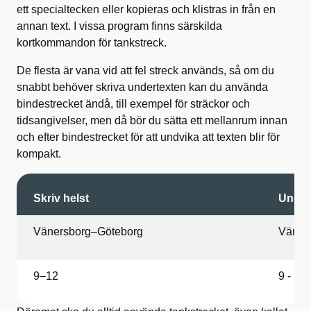
ett specialtecken eller kopieras och klistras in från en
annan text. I vissa program finns särskilda
kortkommandon för tankstreck.
De flesta är vana vid att fel streck används, så om du
snabbt behöver skriva undertexten kan du använda
bindestrecket ändå, till exempel för sträckor och
tidsangivelser, men då bör du sätta ett mellanrum innan
och efter bindestrecket för att undvika att texten blir för
kompakt.
Skriv helst
Undvi
Vänersborg–Göteborg
Väners
9–12
9 - 12