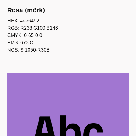
Rosa (mörk)
HEX: #ee6492
RGB: R238 G100 B146
CMYK: 0-65-0-0
PMS: 673 C
NCS: S 1050-R30B