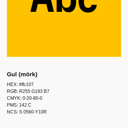
Gul (mörk)
HEX: #ffc107
RGB: R255 G193 B7
CMYK: 0-20-80-0
PMS: 142 C
NCS: S 0560-Y10R