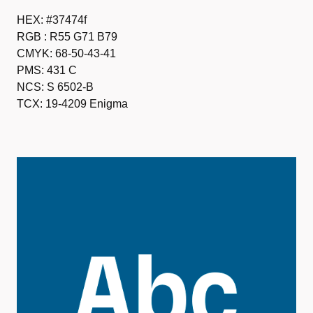
HEX: #37474f
RGB : R55 G71 B79
CMYK: 68-50-43-41
PMS: 431 C
NCS: S 6502-B
TCX: 19-4209 Enigma