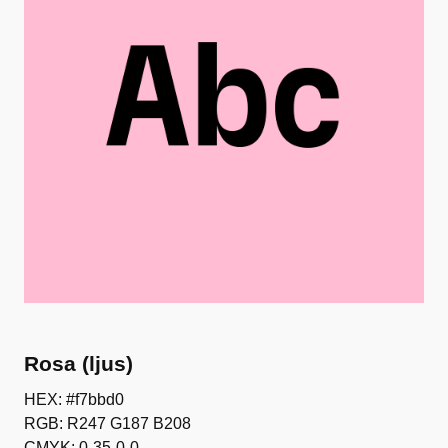
Rosa (ljus)
HEX: #f7bbd0
RGB: R247 G187 B208
CMYK: 0-35-0-0