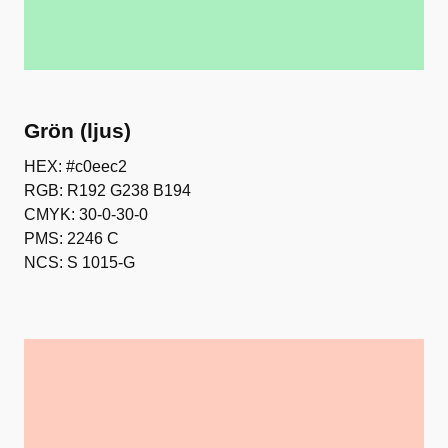
Grön (ljus)
HEX: #c0eec2
RGB: R192 G238 B194
CMYK: 30-0-30-0
PMS: 2246 C
NCS: S 1015-G