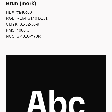
Brun (mörk)
HEX: #a48c83
RGB: R164 G140 B131
CMYK: 31-32-36-9
PMS: 4088 C
NCS: S 4010-Y70R