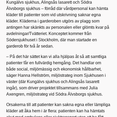
Kungälvs sjukhus, Alingsås lasarett och Södra
Älvsborgs sjukhus – förråd där vårdpersonal kan hämta
kläder till patienter som vid utskrivning saknar egna
kläder. Kläderna i garderoben utgörs av plagg som
antingen har skänkts av personalen eller glömts kvar på
avdelningar/Tvätteriet. Konceptet kommer från
Södersjukhuset i Stockholm, där man startade en
garderob för två år sedan.
– På det här sättet kan vi alla hjälpas åt så att samtliga
patienter får en fullvärdig hemgång. Det handlar om
både social, miljömässig och ekonomisk hållbarhet,
säger Hanna Hellström, miljöstrateg inom Sjukhusen i
väster (där Kungälvs sjukhus och Alingsås lasarett
ingår), som driver projektet tillsammans med Julia
Axengren, miljöstrateg vid Södra Älvsborgs sjukhus.
Orsakerna till att patienter kan sakna egna eller lämpliga
kläder att åka hem i är flera: patienten kan ha hämtats