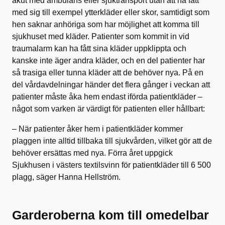
akut med ambulans eller sjuktransport utan att ha fått
med sig till exempel ytterkläder eller skor, samtidigt som
hen saknar anhöriga som har möjlighet att komma till
sjukhuset med kläder. Patienter som kommit in vid
traumalarm kan ha fått sina kläder uppklippta och
kanske inte äger andra kläder, och en del patienter har
så trasiga eller tunna kläder att de behöver nya. På en
del vårdavdelningar händer det flera gånger i veckan att
patienter måste åka hem endast iförda patientkläder –
något som varken är värdigt för patienten eller hållbart:
– När patienter åker hem i patientkläder kommer
plaggen inte alltid tillbaka till sjukvården, vilket gör att de
behöver ersättas med nya. Förra året uppgick
Sjukhusen i västers textilsvinn för patientkläder till 6 500
plagg, säger Hanna Hellström.
Garderoberna kom till omedelbar