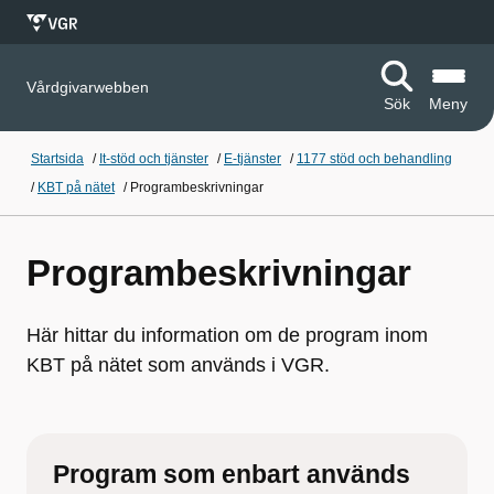
Vårdgivarwebben
Sök
Meny
Startsida
/
It-stöd och tjänster
/
E-tjänster
/
1177 stöd och behandling
/
KBT på nätet
/
Programbeskrivningar
Programbeskrivningar
Här hittar du information om de program inom
KBT på nätet som används i VGR.
Program som enbart används