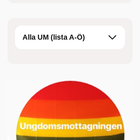
som skulle funka för just dig
Boka tid hos barnmorska på
Ungdomsmottagningen Online eller en fysisk
mottagning
Alla UM (lista A-Ö)