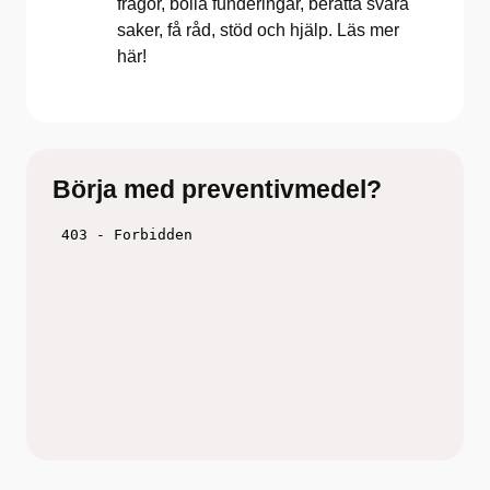
frågor, bolla funderingar, berätta svåra
saker, få råd, stöd och hjälp. Läs mer
här!
Börja med preventivmedel?
Titta på filmen och fundera över vilken metod
som skulle funka för just dig