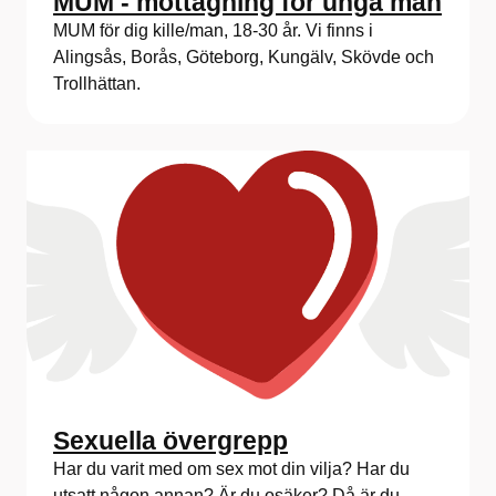
MUM - mottagning för unga män
MUM för dig kille/man, 18-30 år. Vi finns i
Alingsås, Borås, Göteborg, Kungälv, Skövde och
Trollhättan.
Sexuella övergrepp
Har du varit med om sex mot din vilja? Har du
utsatt någon annan? Är du osäker? Då är du