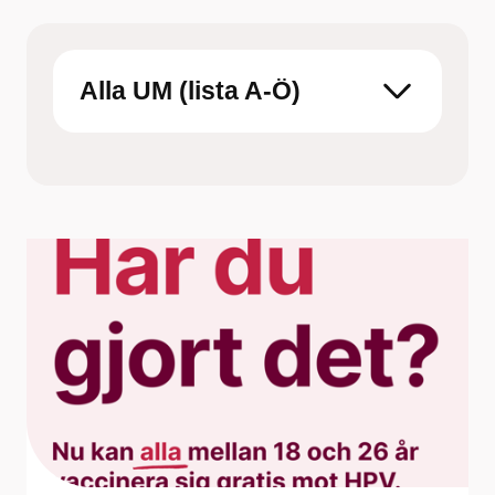
Boka tid hos barnmorska på
Ungdomsmottagningen Online eller en fysisk
mottagning
Alla UM (lista A-Ö)