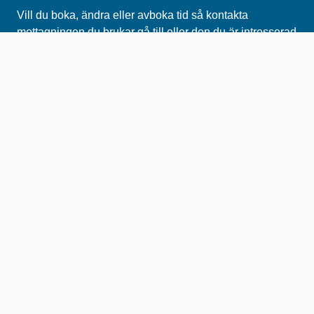
Vill du boka, ändra eller avboka tid så kontakta
mottagningen du brukar gå till eller den du är intresserad
av.
Hitta din mottagning
Om VGR
VGR ansvarar för att du har tillgång till en bra sjukvård
och vi skapar förutsättningar för en god hälsa för alla i
Västra Götaland. Våra andra uppdrag är att arbeta med
kultur, kollektivtrafik, tillväxt och en hållbar utveckling i
Västra Götaland. Vi är en politiskt styrd organisation.
www.vgregion.se