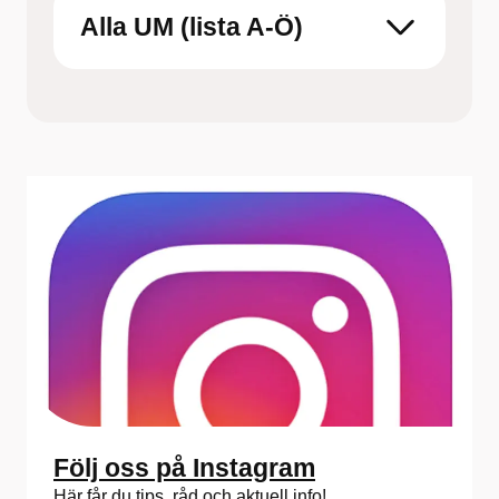
mottagning
Alla UM (lista A-Ö)
Följ oss på Instagram
Här får du tips, råd och aktuell info!