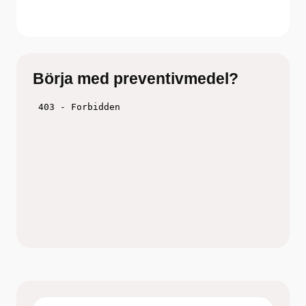
Börja med preventivmedel?
Titta på filmen och fundera över vilken metod
som skulle funka för just dig
Boka tid hos barnmorska på
Ungdomsmottagningen Online eller en fysisk