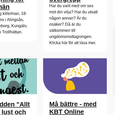
män
Har du varit med om sex
mot din vilja? Har du utsatt
 kille/man, 18-
någon annan? Är du
nns i Alingsås,
osäker? Då är du
eborg, Kungälv,
välkommen till
Trollhättan.
ungdomsmottagningen.
Klicka här för att läsa mer.
Må bättre - med
den "Allt
KBT Online
 lust och