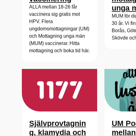
unga 
ALLA mellan 18-26 får
vaccinera sig gratis mot
MUM för dig
HPV. Flera
30 år. Vi fi
ungdomsmottagningar (UM)
Borås, Göt
och Mottagning unga män
Skövde och 
(MUM) vaccinerar. Hitta
mottagning och boka tid här.
UM Pod
Självprovtagnin
mellan
g, klamydia och