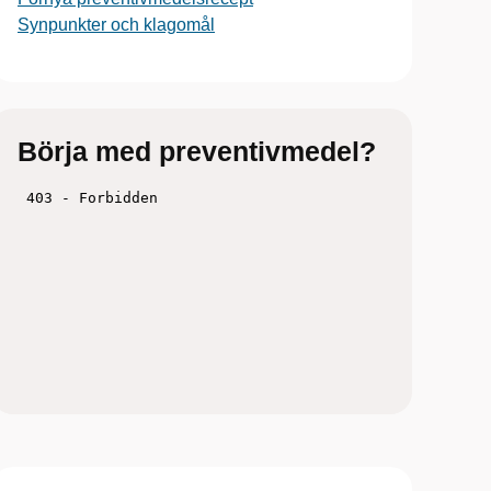
Synpunkter och klagomål
Börja med preventivmedel?
Titta på filmen och fundera över vilken
metod som skulle funka för just dig
Boka tid hos barnmorska på
Ungdomsmottagningen Online eller en