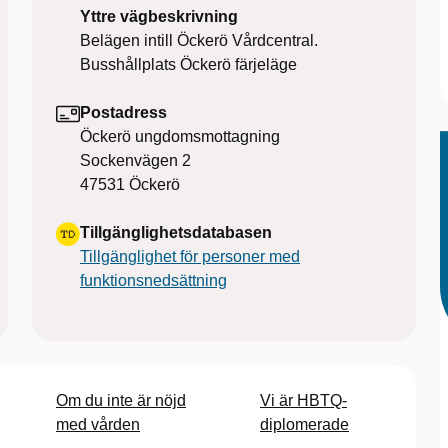
Yttre vägbeskrivning
Belägen intill Öckerö Vårdcentral.
Busshållplats Öckerö färjeläge
Postadress
Öckerö ungdomsmottagning
Sockenvägen 2
47531
Öckerö
Tillgänglighetsdatabasen
Tillgänglighet för personer med
funktionsnedsättning
Om du inte är nöjd
Vi är HBTQ-
med vården
diplomerade