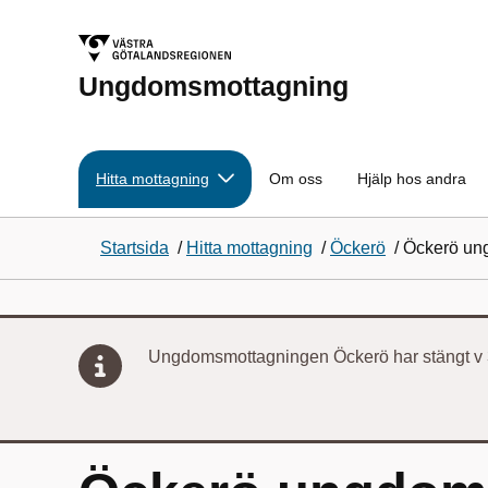
Ungdomsmottagning
Hitta mottagning
Om oss
Hjälp hos andra
Startsida
/
Hitta mottagning
/
Öckerö
/
Öckerö un
Ungdomsmottagningen Öckerö har stängt v 3