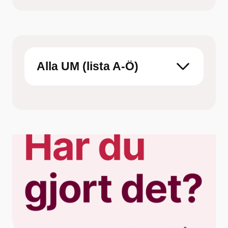
Titta på filmen och fundera över vilken metod
som skulle funka för just dig
Boka tid hos barnmorska på
Ungdomsmottagningen Online eller en fysisk
mottagning
Alla UM (lista A-Ö)