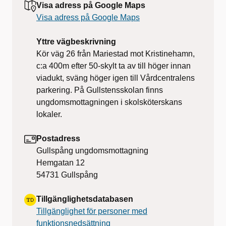
Visa adress på Google Maps
Visa adress på Google Maps
Yttre vägbeskrivning
Kör väg 26 från Mariestad mot Kristinehamn,
c:a 400m efter 50-skylt ta av till höger innan
viadukt, sväng höger igen till Vårdcentralens
parkering. På Gullstensskolan finns
ungdomsmottagningen i skolsköterskans
lokaler.
Postadress
Gullspång ungdomsmottagning
Hemgatan 12
54731
Gullspång
Tillgänglighetsdatabasen
Tillgänglighet för personer med
funktionsnedsättning