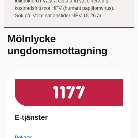
folkbokförd i Västra Götaland vaccinera dig
kostnadsfritt mot HPV (humant papillomvirus).
Sök på: Vaccinationstider HPV 18-26 år.
Mölnlycke
ungdomsmottagning
E-tjänster
Boka tid