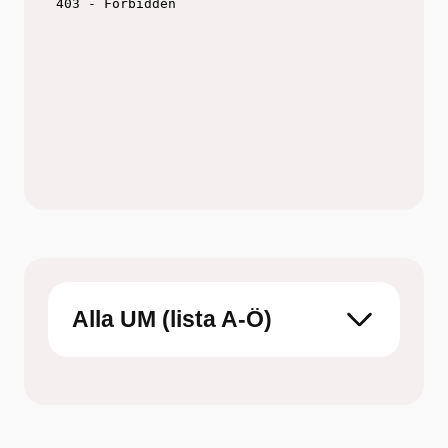
Titta på filmen och fundera över vilken metod
som skulle funka för just dig
Boka tid hos barnmorska på
Ungdomsmottagningen Online eller en fysisk
mottagning
Alla UM (lista A-Ö)