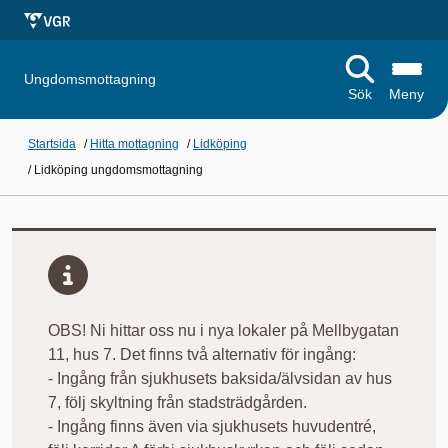
Ungdomsmottagning
Sök
Meny
Startsida
/
Hitta mottagning
/
Lidköping
/
Lidköping ungdomsmottagning
OBS! Ni hittar oss nu i nya lokaler på Mellbygatan
11, hus 7. Det finns två alternativ för ingång:
- Ingång från sjukhusets baksida/älvsidan av hus
7, följ skyltning från stadsträdgården.
- Ingång finns även via sjukhusets huvudentré,