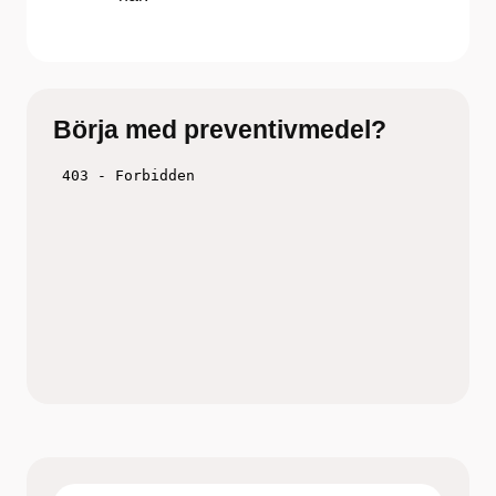
Börja med preventivmedel?
Titta på filmen och fundera över vilken metod
som skulle funka för just dig
Boka tid hos barnmorska på
Ungdomsmottagningen Online eller en fysisk