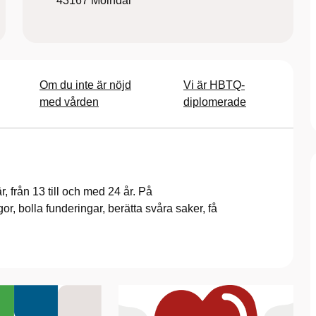
43167
Mölndal
Om du inte är nöjd
Vi är HBTQ-
med vården
diplomerade
inär, från 13 till och med 24 år. På
, bolla funderingar, berätta svåra saker, få