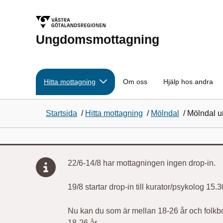
Ungdomsmottagning
Hitta mottagning
Om oss
Hjälp hos andra
Startsida
/
Hitta mottagning
/
Mölndal
/
Mölndal 
22/6-14/8 har mottagningen ingen drop-in.
19/8 startar drop-in till kurator/psykolog 15.
Nu kan du som är mellan 18-26 år och folkbo
18-26 år.