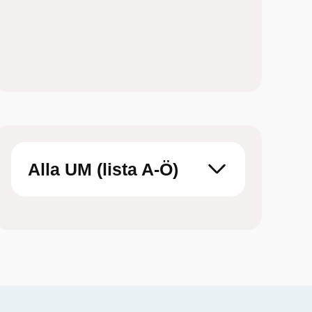
Titta på filmen och fundera över vilken
metod som skulle funka för just dig
Boka tid hos barnmorska på
Ungdomsmottagningen Online eller en
fysisk mottagning
Alla UM (lista A-Ö)