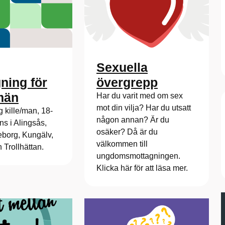
Sexuella
ning för
övergrepp
män
Har du varit med om sex
mot din vilja? Har du utsatt
 kille/man, 18-
någon annan? Är du
nns i Alingsås,
osäker? Då är du
eborg, Kungälv,
välkommen till
Trollhättan.
ungdomsmottagningen.
Klicka här för att läsa mer.