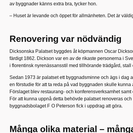
av byggnader känns extra bra, tycker hon.
– Huset är levande och öppet för allmänheten. Det är väldigt
Renovering var nödvändig
Dicksonska Palatset byggdes åt köpmannen Oscar Dickson
färdigt 1862. Dickson var en av de rikaste personerna i Sv
i florentinsk nyrenässansstil med tillhörande trädgård, stal
Sedan 1973 är palatset ett byggnadsminne och ägs i dag a
en förstudie för att ta reda på vad byggnaden skulle kunna a
Förslaget blev restaurang- och konferensverksamhet samt
För att kunna uppnå detta behövde palatset renoveras och
byggnadsbolaget F O Peterson fick i uppdrag att göra.
Många olika material – många