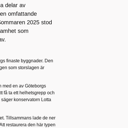
a delar av
den omfattande
a. Sommaren 2025 stod
ksamhet som
av.
gs finaste byggnader. Den
ngen som storslagen är
och med en av Göteborgs
att få ta ett helhetsgrepp och
, säger konservatorn Lotta
set. Tillsammans lade de ner
Att restaurera den här typen