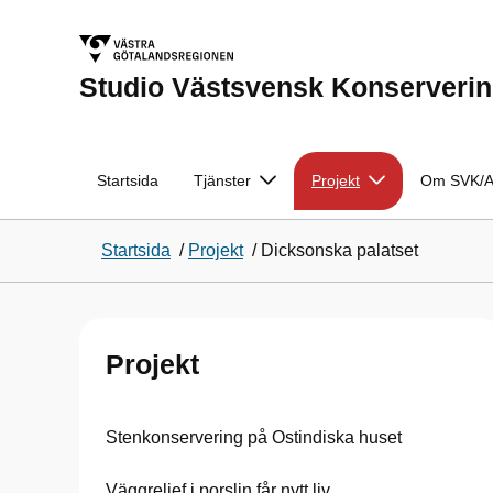
Studio Västsvensk Konserveri
Startsida
Tjänster
Projekt
Om SVK/A
Startsida
/
Projekt
/
Dicksonska palatset
Projekt
Stenkonservering på Ostindiska huset
Väggrelief i porslin får nytt liv