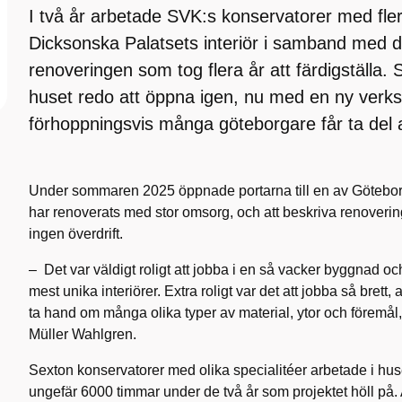
I två år arbetade SVK:s konservatorer med fler
Dicksonska Palatsets interiör i samband med 
renoveringen som tog flera år att färdigställ
huset redo att öppna igen, nu med en ny ver
förhoppningsvis många göteborgare får ta del 
Under sommaren 2025 öppnade portarna till en av Götebor
har renoverats med stor omsorg, och att beskriva renoveri
ingen överdrift.
– Det var väldigt roligt att jobba i en så vacker byggnad 
mest unika interiörer. Extra roligt var det att jobba så brett, 
ta hand om många olika typer av material, ytor och föremål
Müller Wahlgren.
Sexton konservatorer med olika specialitéer arbetade i hu
ungefär 6000 timmar under de två år som projektet höll på. 