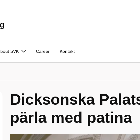
ng
bout SVK
Career
Kontakt
Dicksonska Palats
pärla med patina