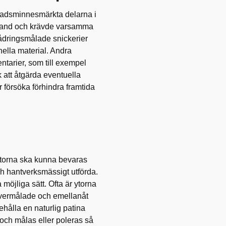
nadsminnesmärkta delarna i
s tand och krävde varsamma
 ådringsmålade snickerier
nella material. Andra
ntarier, som till exempel
ck att åtgärda eventuella
 försöka förhindra framtida
 ytorna ska kunna bevaras
och hantverksmässigt utförda.
möjliga sätt. Ofta är ytorna
t övermålade och emellanåt
behålla en naturlig patina
 och målas eller poleras så