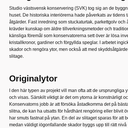
Studio västsvensk konservering (SVK) tog sig an de bygg
huset. De historiska interiörerna hade påverkats av tiden
åtgärder. Fast inredning som stuckaturtak, parkettgolv och
krävder kunskap om äldre tillverkningsmetoder och traditio
känsliga föremål som konservatorerna sett över är lösa inve
kristallkronor, gardiner och förgyllda speglar. I arbetet ingi
skador och rengöra ytor, men också att med skyddsåtgärder
slitage.
Originalytor
I den här typen av projekt vill man ofta att de ursprungliga
och visas. Särskilt viktigt är det om ytorna är konstnärligt 
Konservatorns jobb är att försöka åstadkomma det på bästa 
slitna, de kan ha utsatts för hårdhänt rengöring eller blivi
har smuts fastnat på ytan. En del av slitaget sparas för att 
medan väldigt iögonfallande skador byggs upp till rätt nivå