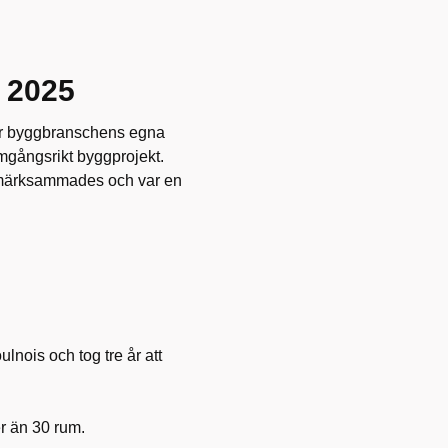
e 2025
är byggbranschens egna
ramgångsrikt byggprojekt.
pmärksammades och var en
lnois och tog tre år att
r än 30 rum.