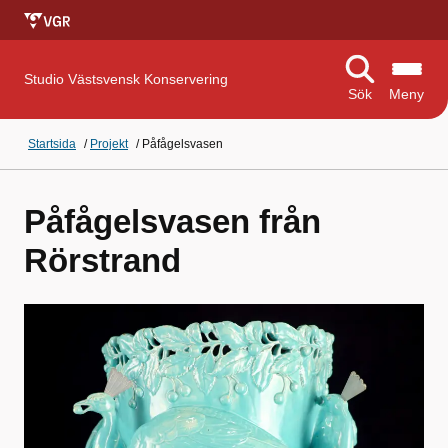
Studio Västsvensk Konservering
Sök
Meny
Startsida
/
Projekt
/
Påfågelsvasen
Påfågelsvasen från
Rörstrand