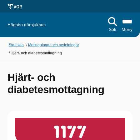
Högsbo närsjukhus
Sök
Meny
Startsida
/
Mottagningar och avdelningar
/
Hjärt- och diabetesmottagning
Hjärt- och
diabetesmottagning